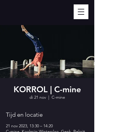
KORROL | C-mine
di 21 nov
  |  
C-mine
Tijd en locatie
21 nov 2023, 13:30 – 14:20
C-mine, Koolmijn Winterslag, Genk, België