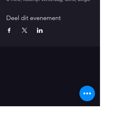
Deel dit evenement
Contacteer ons
Bureau
Nieuwevaart 117-A
9000 Gent
administratie@grensgeval.eu
LIKE & SHARE