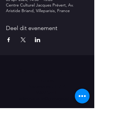
Centre Culturel Jacques Prévert, Av.
Aristide Briand, Villeparisis, France
Deel dit evenement
Contacteer ons
Bureau
Nieuwevaart 117-A
9000 Gent
administratie@grensgeval.eu
LIKE & SHARE