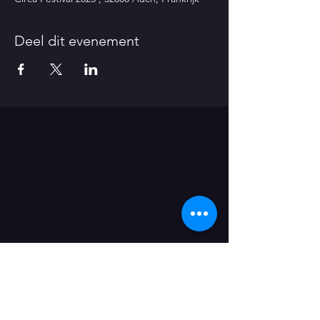
Deel dit evenement
Contacteer ons
Bureau
Nieuwevaart 117-A
9000 Gent
administratie@grensgeval.eu
LIKE & SHARE