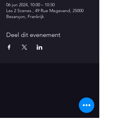
06 jun 2024, 10:00 – 10:50
Les 2 Scenes , 49 Rue Megevand, 25000
Besançon, Frankrijk
Deel dit evenement
Contacteer ons
Bureau
Nieuwevaart 117-A
9000 Gent
administratie@grensgeval.eu
LIKE & SHARE