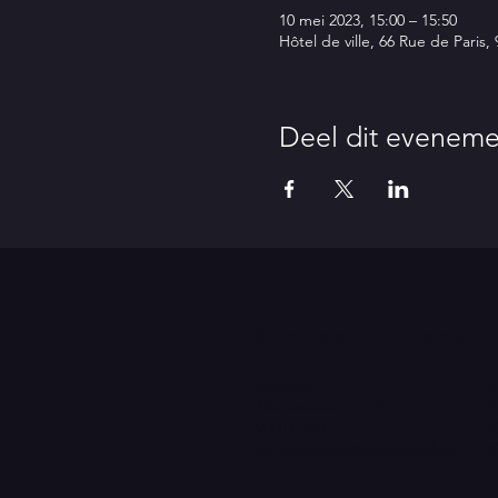
10 mei 2023, 15:00 – 15:50
Hôtel de ville, 66 Rue de Paris,
Deel dit eveneme
Contacteer ons
Bureau
A
Nieuwevaart 117-A
D
9000 Gent
9
administratie@grensgeval.eu
B