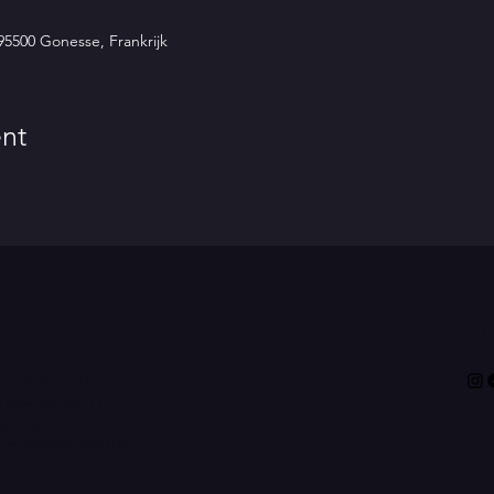
 95500 Gonesse, Frankrijk
nt
L
dministratief adres
racenastraat 11
000 Gent
TW BE0558 853 820