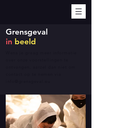
Grensgeval
in
beeld
Wens je graag meer informatie
over onze voorstellingen te
ontvangen, aarzel dan niet om
contact op te nemen via
info@grensgeval.eu