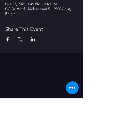
Oct 23, 2023, 1:45 PM – 2:40 PM
CC De Werf , Molenstraat 51, 9300 Aalst,
België
Share This Event
Contact Us
Office
Nieuwevaart 117-A
9000 Gent (B)
administratie@grensgeval.eu
LIKE & SHARE