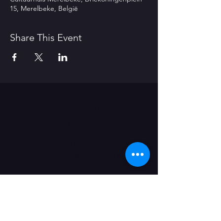
15, Merelbeke, België
Share This Event
Contact Us
Office
Nieuwevaart 117-A
9000 Gent (B)
administratie@grensgeval.eu
LIKE & SHARE