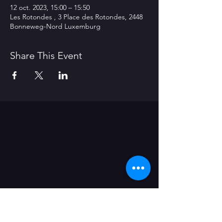
12 oct. 2023, 15:00 – 15:50
Les Rotondes , 3 Place des Rotondes, 2448
Bonneweg-Nord Luxemburg
Share This Event
Contactez-nous
Bureau
Nieuwevaart 117-A
9000 Gent (B)
​administratie@grensgeval.eu
LIKE & SHARE