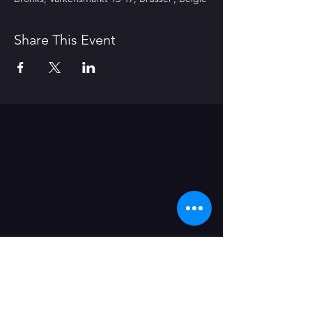
Share This Event
Contactez-nous
Bureau
Nieuwevaart 117-A
9000 Gent (B)
​administratie@grensgeval.eu
LIKE & SHARE