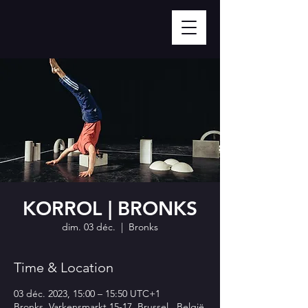
KORROL | BRONKS
dim. 03 déc.
  |  
Bronks
Time & Location
03 déc. 2023, 15:00 – 15:50 UTC+1
Bronks, Varkensmarkt 15-17, Brussel , België