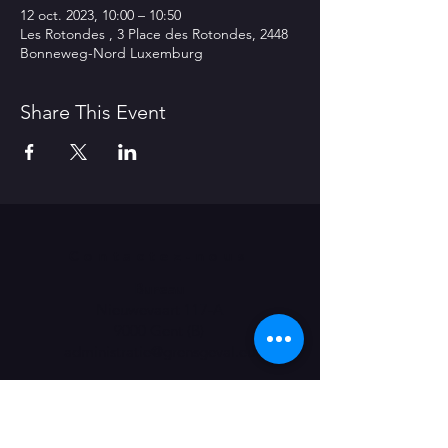
12 oct. 2023, 10:00 – 10:50
Les Rotondes , 3 Place des Rotondes, 2448
Bonneweg-Nord Luxemburg
Share This Event
Contactez-nous
Bureau
Nieuwevaart 117-A
9000 Gent (B)
​administratie@grensgeval.eu
LIKE & SHARE