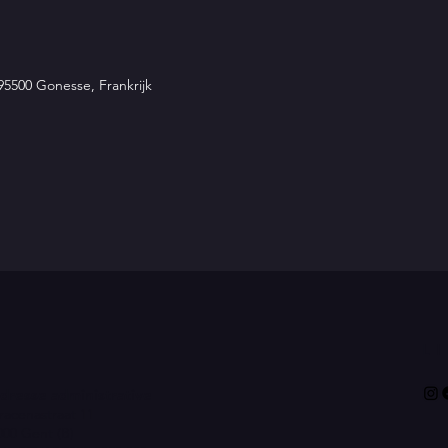
 95500 Gonesse, Frankrijk
L
dresse administrative
racenastraat 11
000 Gent (B)