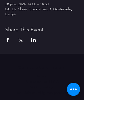
28 janv. 2024, 14:00 – 14:50
GC De Kluize, Sportstraat 3, Oosterzele,
België
Share This Event
Contactez-nous
Bureau
Nieuwevaart 117-A
9000 Gent (B)
​administratie@grensgeval.eu
LIKE & SHARE